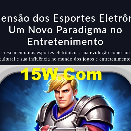
ensão dos Esportes Eletrô
Um Novo Paradigma no
Entretenimento
 crescimento dos esportes eletrônicos, sua evolução como u
cultural e sua influência no mundo dos jogos e entretenimento