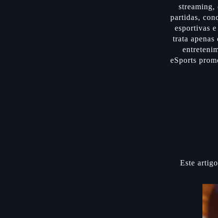
streaming,
partidas, con
esportivas 
trata apenas
entreteni
eSports prome
Este artig