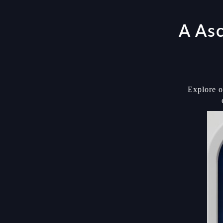
A Asc
Explore o