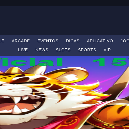
LE
ARCADE
EVENTOS
DICAS
APLICATIVO
JO
LIVE
NEWS
SLOTS
SPORTS
VIP