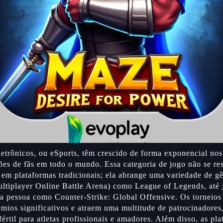
letrônicos, ou eSports, têm crescido de forma exponencial nos
ões de fãs em todo o mundo. Essa categoria de jogo não se r
em plataformas tradicionais; ela abrange uma variedade de g
iplayer Online Battle Arena) como League of Legends, até j
a pessoa como Counter-Strike: Global Offensive. Os torneios
mios significativos e atraem uma multitude de patrocinadores
rtil para atletas profissionais e amadores. Além disso, as pl