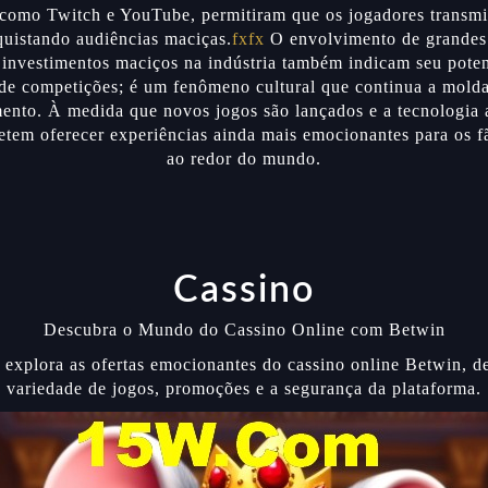
 como Twitch e YouTube, permitiram que os jogadores transmi
quistando audiências maciças.
fxfx
O envolvimento de grandes
e investimentos maciços na indústria também indicam seu poten
 de competições; é um fenômeno cultural que continua a molda
mento. À medida que novos jogos são lançados e a tecnologia 
tem oferecer experiências ainda mais emocionantes para os f
ao redor do mundo.
Cassino
Descubra o Mundo do Cassino Online com Betwin
o explora as ofertas emocionantes do cassino online Betwin, d
variedade de jogos, promoções e a segurança da plataforma.