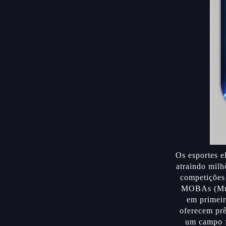
Os esportes e
atraindo milh
competições 
MOBAs (Mult
em primeir
oferecem prê
um campo fé