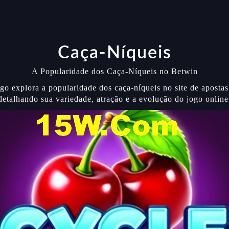
Caça-Níqueis
A Popularidade dos Caça-Níqueis no Betwin
igo explora a popularidade dos caça-níqueis no site de aposta
detalhando sua variedade, atração e a evolução do jogo online