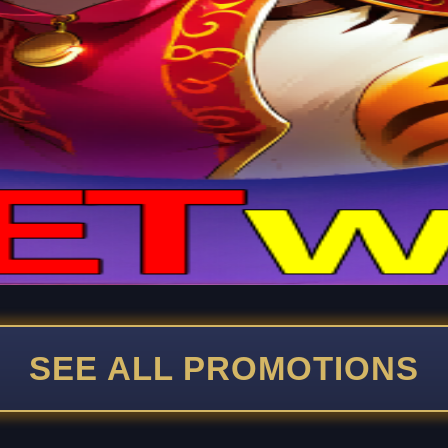
SEE ALL PROMOTIONS