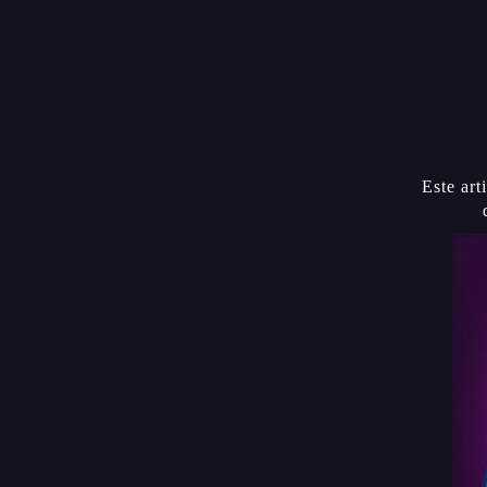
Este art