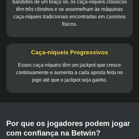
bandidos de um braço só, os caça-níqueis clássicos
têm três cilindros e se assemelham às máquinas
caça-níqueis tradicionais encontradas em cassinos
físicos.
Caça-níqueis Progressivos
Esses caça-níqueis têm um jackpot que cresce
continuamente e aumenta a cada aposta feita no
jogo até que o jackpot seja ganho.
Por que os jogadores podem jogar
com confiança na Betwin?