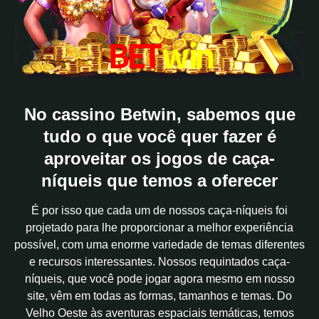
No cassino Betwin, sabemos que
tudo o que você quer fazer é
aproveitar os jogos de caça-
níqueis que temos a oferecer
É por isso que cada um de nossos caça-níqueis foi
projetado para lhe proporcionar a melhor experiência
possível, com uma enorme variedade de temas diferentes
e recursos interessantes. Nossos requintados caça-
níqueis, que você pode jogar agora mesmo em nosso
site, vêm em todas as formas, tamanhos e temas. Do
Velho Oeste às aventuras espaciais temáticas, temos