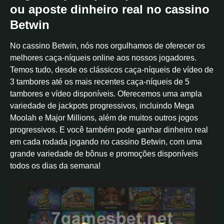
ou aposte dinheiro real no cassino
Betwin
No cassino Betwin, nós nos orgulhamos de oferecer os
melhores caça-níqueis online aos nossos jogadores.
Temos tudo, desde os clássicos caça-níqueis de vídeo de
3 tambores até os mais recentes caça-níqueis de 5
tambores e vídeo disponíveis. Oferecemos uma ampla
variedade de jackpots progressivos, incluindo Mega
Moolah e Major Millions, além de muitos outros jogos
progressivos. E você também pode ganhar dinheiro real
em cada rodada jogando no cassino Betwin, com uma
grande variedade de bônus e promoções disponíveis
todos os dias da semana!