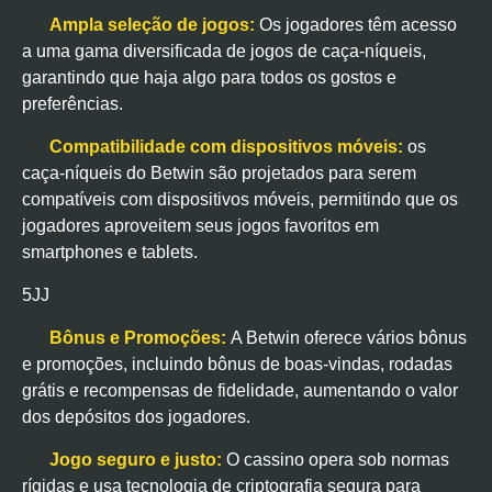
Ampla seleção de jogos:
Os jogadores têm acesso
a uma gama diversificada de jogos de caça-níqueis,
garantindo que haja algo para todos os gostos e
preferências.
Compatibilidade com dispositivos móveis:
os
caça-níqueis do Betwin são projetados para serem
compatíveis com dispositivos móveis, permitindo que os
jogadores aproveitem seus jogos favoritos em
smartphones e tablets.
5JJ
Bônus e Promoções:
A Betwin oferece vários bônus
e promoções, incluindo bônus de boas-vindas, rodadas
grátis e recompensas de fidelidade, aumentando o valor
dos depósitos dos jogadores.
Jogo seguro e justo:
O cassino opera sob normas
rígidas e usa tecnologia de criptografia segura para