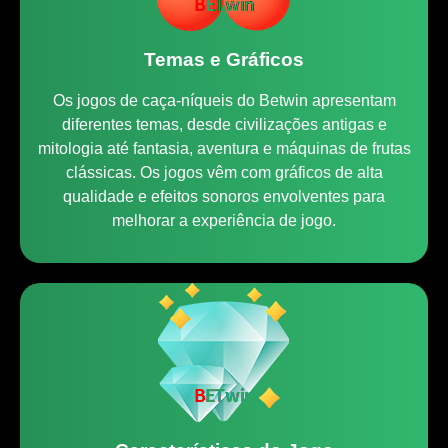
Temas e Gráficos
Os jogos de caça-níqueis do Betwin apresentam
diferentes temas, desde civilizações antigas e
mitologia até fantasia, aventura e máquinas de frutas
clássicas. Os jogos vêm com gráficos de alta
qualidade e efeitos sonoros envolventes para
melhorar a experiência de jogo.