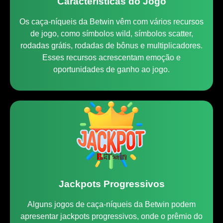
Características do Jogo
Os caça-níqueis da Betwin vêm com vários recursos
de jogo, como símbolos wild, símbolos scatter,
rodadas grátis, rodadas de bônus e multiplicadores.
Esses recursos acrescentam emoção e
oportunidades de ganho ao jogo.
Jackpots Progressivos
Alguns jogos de caça-níqueis da Betwin podem
apresentar jackpots progressivos, onde o prêmio do