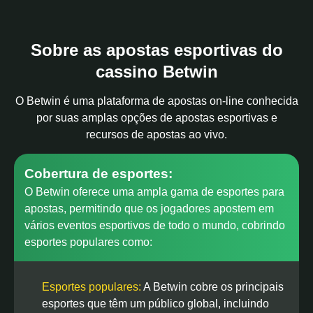
Sobre as apostas esportivas do
cassino Betwin
O Betwin é uma plataforma de apostas on-line conhecida
por suas amplas opções de apostas esportivas e
recursos de apostas ao vivo.
Cobertura de esportes:
O Betwin oferece uma ampla gama de esportes para
apostas, permitindo que os jogadores apostem em
vários eventos esportivos de todo o mundo, cobrindo
esportes populares como:
Esportes populares:
A Betwin cobre os principais
esportes que têm um público global, incluindo