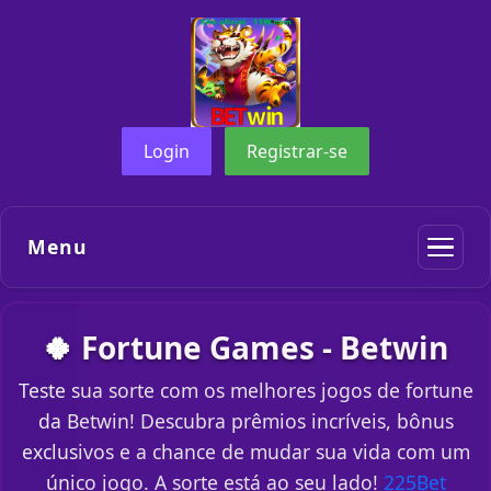
Login
Registrar-se
Menu
🍀 Fortune Games - Betwin
Teste sua sorte com os melhores jogos de fortune
da Betwin! Descubra prêmios incríveis, bônus
exclusivos e a chance de mudar sua vida com um
único jogo. A sorte está ao seu lado!
225Bet