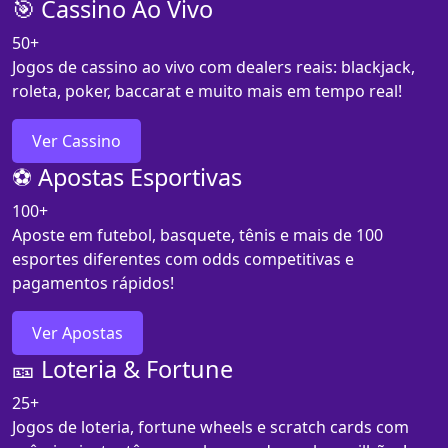
🎯 Cassino Ao Vivo
50+
Jogos de cassino ao vivo com dealers reais: blackjack,
roleta, poker, baccarat e muito mais em tempo real!
Ver Cassino
⚽ Apostas Esportivas
100+
Aposte em futebol, basquete, tênis e mais de 100
esportes diferentes com odds competitivas e
pagamentos rápidos!
Ver Apostas
🎫 Loteria & Fortune
25+
Jogos de loteria, fortune wheels e scratch cards com