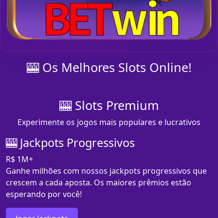
🎰 Os Melhores Slots Online!
🎰 Slots Premium
Experimente os jogos mais populares e lucrativos
🎰 Jackpots Progressivos
R$ 1M+
Ganhe milhões com nossos jackpots progressivos que
crescem a cada aposta. Os maiores prêmios estão
esperando por você!