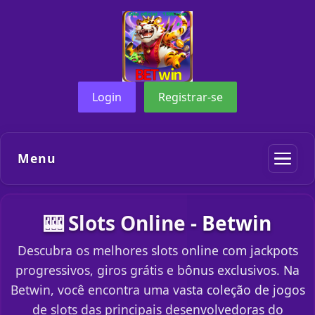
Login
Registrar-se
Menu
🎰 Slots Online - Betwin
Descubra os melhores slots online com jackpots
progressivos, giros grátis e bônus exclusivos. Na
Betwin, você encontra uma vasta coleção de jogos
de slots das principais desenvolvedoras do