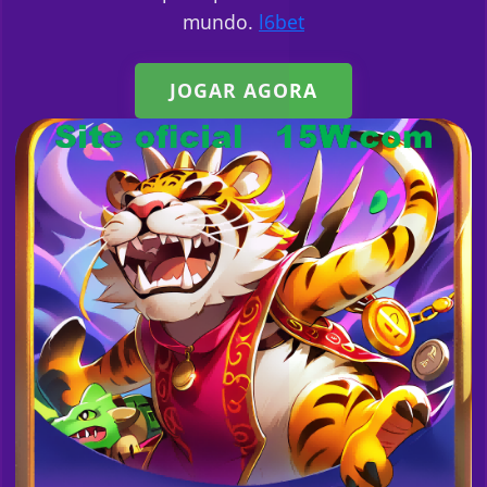
mundo.
l6bet
JOGAR AGORA